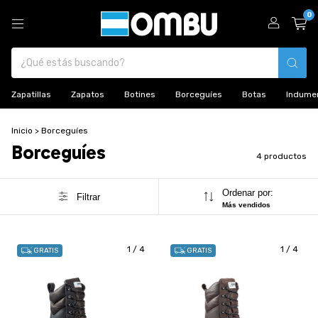
0
Zapatillas
Zapatos
Botines
Borceguíes
Botas
Indumen
Inicio
>
Borceguíes
Borceguíes
4 productos
Ordenar por:
Filtrar
Más vendidos
1
/
4
1
/
4
GRATIS
GRATIS