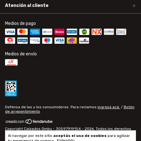
Atención al cliente
Medios de pago
Medios de envío
Defensa de las y los consumidores. Para reclamos
ingresá acá.
/
Botón
de arrepentimiento
Copyright Calzados Ombu - 30597919154 - 2026. Todos los derechos
reservados.
Al navegar por este sitio
aceptás el uso de cookies
para agilizar
tu experiencia de compra.
Entendido