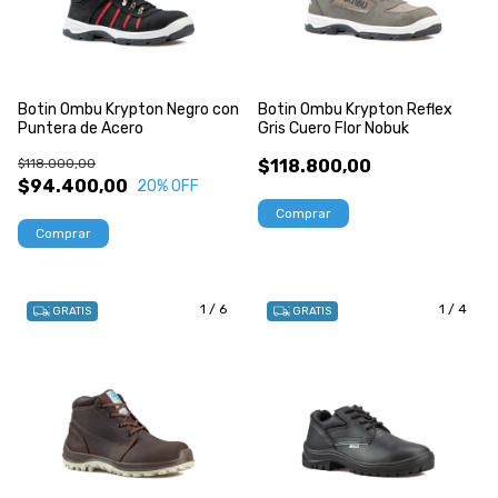
Botin Ombu Krypton Negro con
Botin Ombu Krypton Reflex
Puntera de Acero
Gris Cuero Flor Nobuk
$118.000,00
$118.800,00
$94.400,00
20
% OFF
Comprar
Comprar
1
/
6
1
/
4
GRATIS
GRATIS