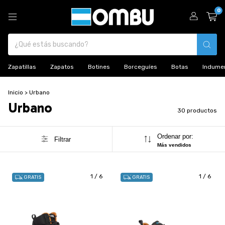
0
Zapatillas
Zapatos
Botines
Borceguíes
Botas
Indumen
Inicio
>
Urbano
Urbano
30 productos
Ordenar por:
Filtrar
Más vendidos
1
/
6
1
/
6
GRATIS
GRATIS