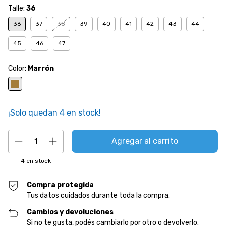
Talle:
36
36
37
38
39
40
41
42
43
44
45
46
47
Color:
Marrón
¡Solo quedan
4
en stock!
4
en stock
Compra protegida
Tus datos cuidados durante toda la compra.
Cambios y devoluciones
Si no te gusta, podés cambiarlo por otro o devolverlo.