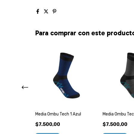
Para comprar con este product
Krypton Reflex
Media Ombu Tech 1 Azul
Media Ombu Tech
r Nobuk
$7.500,00
$7.500,00