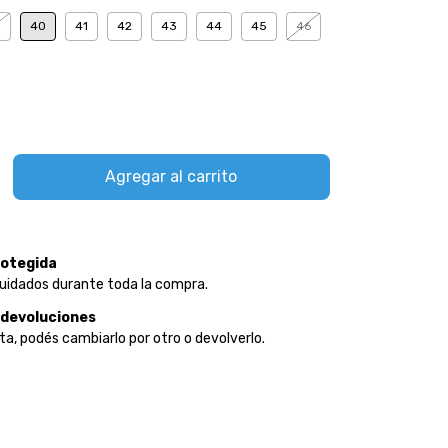
9
40
41
42
43
44
45
46
otegida
uidados durante toda la compra.
 devoluciones
ta, podés cambiarlo por otro o devolverlo.