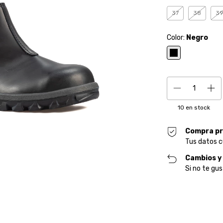
37
38
3
Color:
Negro
10
en stock
Compra pr
Tus datos c
Cambios y
Si no te gus