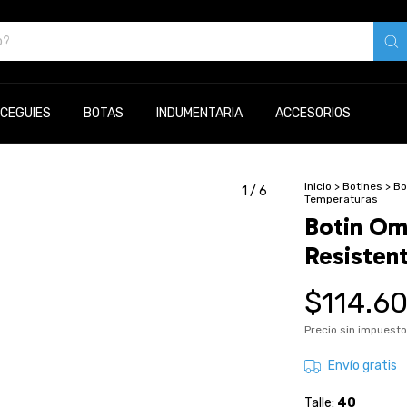
CEGUIES
BOTAS
INDUMENTARIA
ACCESORIOS
Inicio
>
Botines
>
Bo
1
/
6
Temperaturas
Botin Om
Resisten
$114.6
Precio sin impuest
Envío gratis
Talle:
40