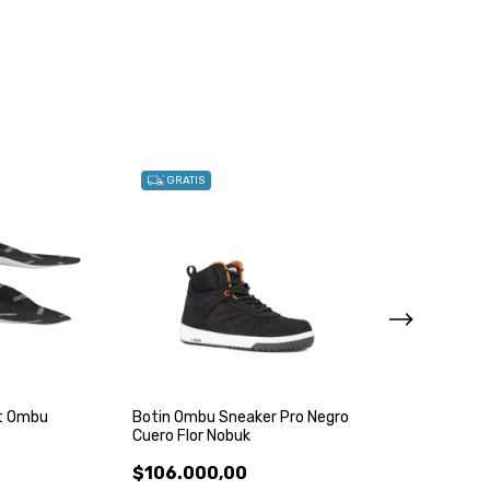
GRATIS
GRATIS
rt Ombu
Botin Ombu Sneaker Pro Negro
Zapatilla Ombu
Cuero Flor Nobuk
Negra Cuero Flo
$106.000,00
$97.000,00