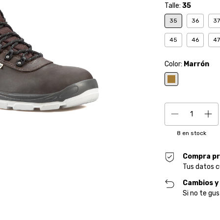
Talle:
35
35
36
37
45
46
47
Color:
Marrón
8
en stock
Compra pr
Tus datos c
Cambios y
Si no te gus