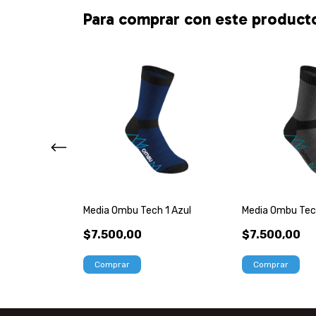
Para comprar con este product
Krypton Reflex
Media Ombu Tech 1 Azul
Media Ombu Tech
r Nobuk
$7.500,00
$7.500,00
Comprar
Comprar