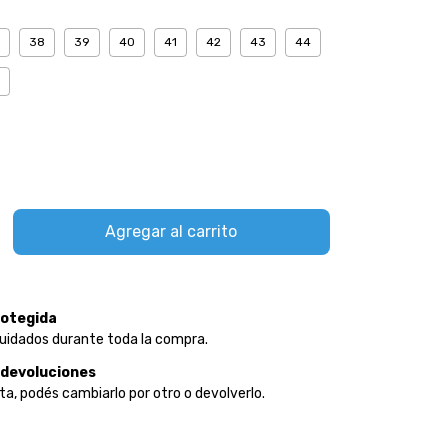
38
39
40
41
42
43
44
otegida
uidados durante toda la compra.
 devoluciones
ta, podés cambiarlo por otro o devolverlo.