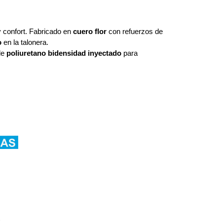
y confort. Fabricado en
cuero flor
con refuerzos de
o
en la talonera.
de
poliuretano
bidensidad
inyectado
para