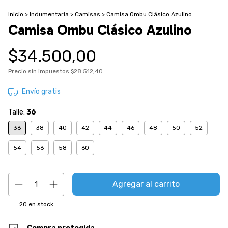
Inicio
>
Indumentaria
>
Camisas
>
Camisa Ombu Clásico Azulino
Camisa Ombu Clásico Azulino
$34.500,00
Precio sin impuestos
$28.512,40
Envío gratis
Talle:
36
36
38
40
42
44
46
48
50
52
54
56
58
60
20
en stock