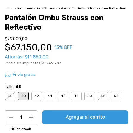
Inicio
>
Indumentaria
>
Strauss
>
Pantalón Ombu Strauss con Reflectivo
Pantalón Ombu Strauss con
Reflectivo
$79.000,00
$67.150,00
15
% OFF
Ahorrás:
$11.850,00
Precio sin impuestos
$55.495,87
Envío gratis
Talle:
40
38
40
42
44
46
48
50
52
54
10
en stock