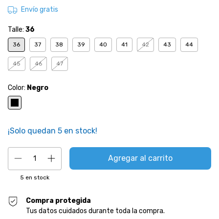
Envío gratis
Talle:
36
36
37
38
39
40
41
42
43
44
45
46
47
Color:
Negro
¡Solo quedan
5
en stock!
5
en stock
Compra protegida
Tus datos cuidados durante toda la compra.