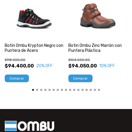
Botin Ombu Krypton Negro con
Botin Ombu Zinc Marrón con
Puntera de Acero
Puntera Plástica
$118.000,00
$104.500,00
$94.400,00
$94.050,00
20
% OFF
10
% OFF
Comprar
Comprar