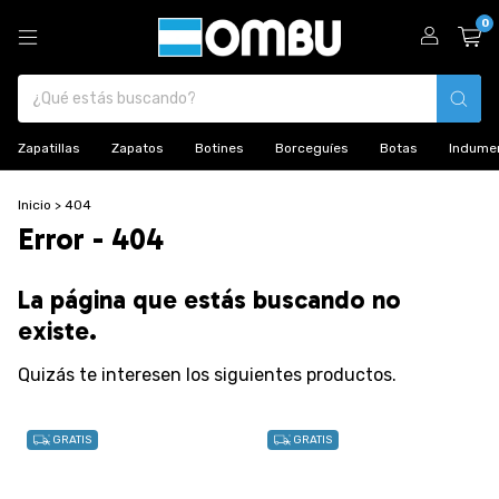
0
Zapatillas
Zapatos
Botines
Borceguíes
Botas
Indumen
Inicio
>
404
Error - 404
La página que estás buscando no
existe.
Quizás te interesen los siguientes productos.
GRATIS
GRATIS