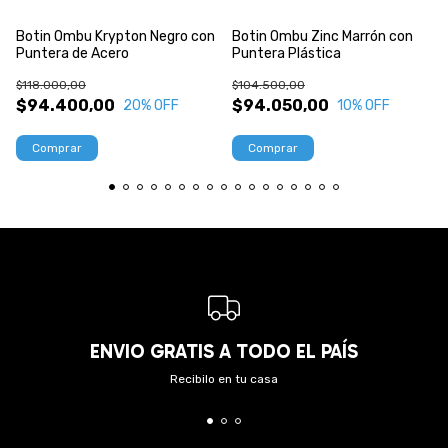
Botin Ombu Krypton Negro con
Botin Ombu Zinc Marrón con
Puntera de Acero
Puntera Plástica
$118.000,00
$104.500,00
$94.400,00
$94.050,00
20
% OFF
10
% OFF
Comprar
Comprar
ENVIO GRATIS A TODO EL PAÍS
Recibilo en tu casa