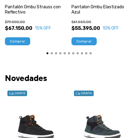
Pantalón Ombu Strauss con
Pantalon Ombu Elastizado
Reflectivo
Azul
$79.000,00
$61.550,00
$67.150,00
$55.395,00
15
% OFF
10
% OFF
Comprar
Comprar
Novedades
GRATIS
GRATIS